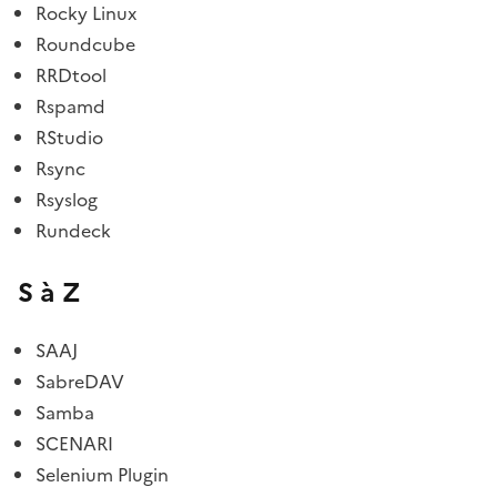
Rocky Linux
Roundcube
RRDtool
Rspamd
RStudio
Rsync
Rsyslog
Rundeck
S à Z
SAAJ
SabreDAV
Samba
SCENARI
Selenium Plugin