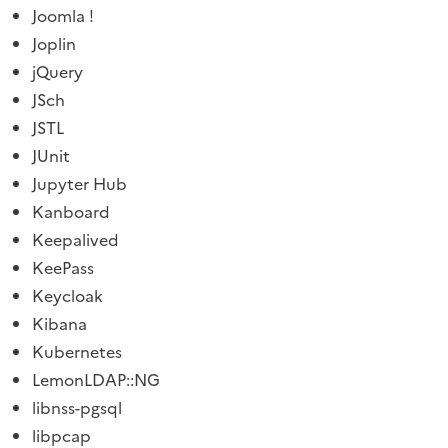
Joomla !
Joplin
jQuery
JSch
JSTL
JUnit
Jupyter Hub
Kanboard
Keepalived
KeePass
Keycloak
Kibana
Kubernetes
LemonLDAP::NG
libnss-pgsql
libpcap