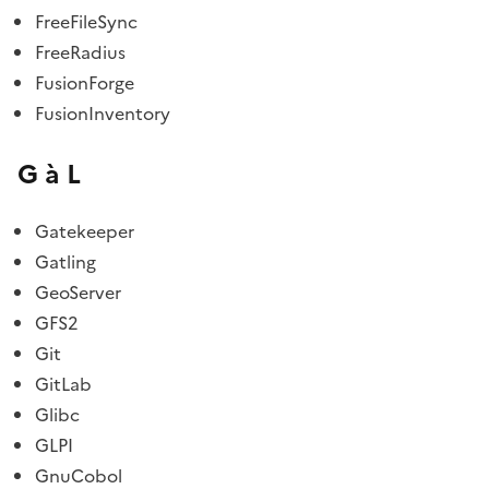
FreeFileSync
FreeRadius
FusionForge
FusionInventory
G à L
Gatekeeper
Gatling
GeoServer
GFS2
Git
GitLab
Glibc
GLPI
GnuCobol