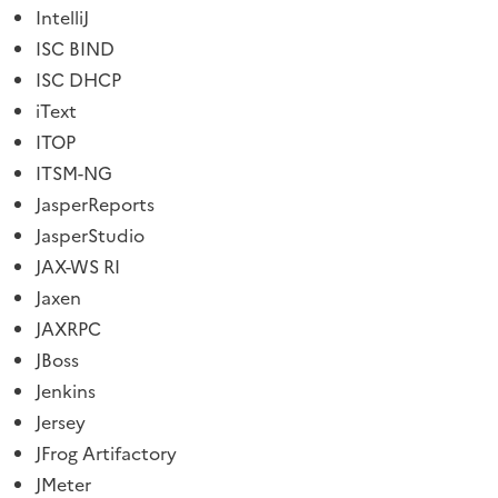
IntelliJ
ISC BIND
ISC DHCP
iText
ITOP
ITSM-NG
JasperReports
JasperStudio
JAX-WS RI
Jaxen
JAXRPC
JBoss
Jenkins
Jersey
JFrog Artifactory
JMeter