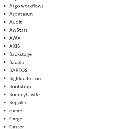
Argo workflows
Asqatasun
Audit
AwStats
AWX
AXIS
Backstage
Bacula
BAREOS
BigBlueButton
Bootstrap
BouncyCastle
Bugzilla
c-icap
Cargo
Castor