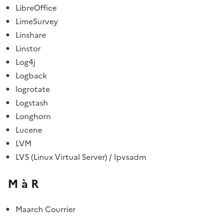
LibreOffice
LimeSurvey
Linshare
Linstor
Log4j
Logback
logrotate
Logstash
Longhorn
Lucene
LVM
LVS (Linux Virtual Server) / Ipvsadm
M à R
Maarch Courrier