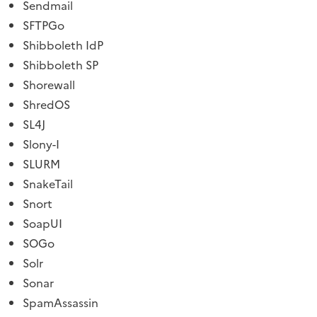
Sendmail
SFTPGo
Shibboleth IdP
Shibboleth SP
Shorewall
ShredOS
SL4J
Slony-I
SLURM
SnakeTail
Snort
SoapUI
SOGo
Solr
Sonar
SpamAssassin