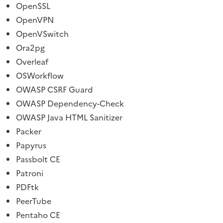
OpenSSL
OpenVPN
OpenVSwitch
Ora2pg
Overleaf
OSWorkflow
OWASP CSRF Guard
OWASP Dependency-Check
OWASP Java HTML Sanitizer
Packer
Papyrus
Passbolt CE
Patroni
PDFtk
PeerTube
Pentaho CE