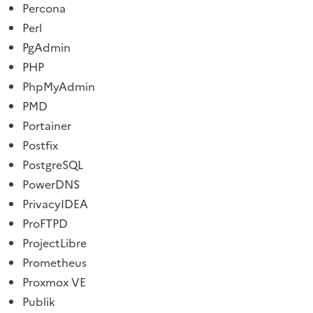
Percona
Perl
PgAdmin
PHP
PhpMyAdmin
PMD
Portainer
Postfix
PostgreSQL
PowerDNS
PrivacyIDEA
ProFTPD
ProjectLibre
Prometheus
Proxmox VE
Publik