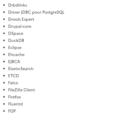
Drbdlinks
Driver JDBC pour PostgreSQL
Drools Expert
Drupal-core
DSpace
DuckDB
Eclipse
Ehcache
EJBCA
ElasticSearch
ETCD
Falco
FileZilla Client
Firefox
Fluentd
FOP