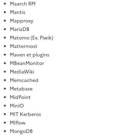
Maarch RM
Mantis
Mapproxy
MariaDB
Matomo (Ex. Piwik)
Mattermost
Maven et plugins
MBeanMonitor
MediaWiki
Memcached
Metabase
MidPoint
MinIO
MIT Kerberos
MIflow
MongoDB