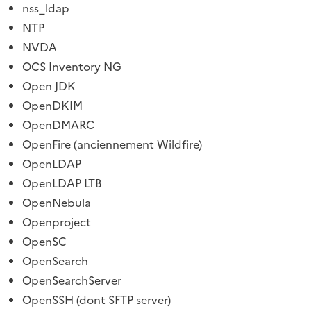
nss_ldap
NTP
NVDA
OCS Inventory NG
Open JDK
OpenDKIM
OpenDMARC
OpenFire (anciennement Wildfire)
OpenLDAP
OpenLDAP LTB
OpenNebula
Openproject
OpenSC
OpenSearch
OpenSearchServer
OpenSSH (dont SFTP server)