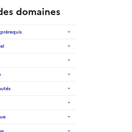
 des domaines
 prérequis
el
e
utés
ue
me