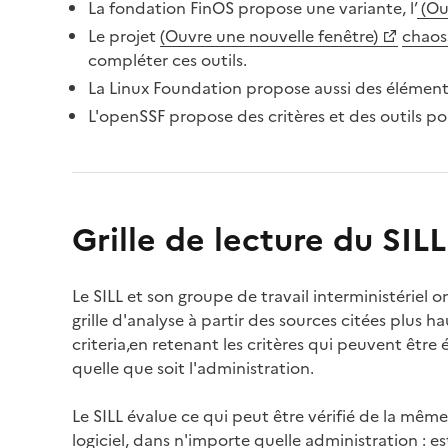
(Ouvre une nouvelle fenêtre)
La fondation FinOS propose une variante, l’
(Ou
(Ouvre une nouvelle fenêtre)
Le projet
(Ouvre une nouvelle fenêtre)
chaos
(Ouvre une nouvelle fenêtre)
(Ouvre une nouvelle fenêtre)
compléter ces outils.
La Linux Foundation propose aussi des élément
(Ouvre une nouvelle fenêtre)
(Ouvre une nouvelle fenêtre)
L'openSSF propose des critères et des outils pou
(Ouvre une nouvelle fenêtre)
Grille de lecture du SILL
Le SILL et son groupe de travail interministériel o
grille d'analyse à partir des sources citées plus hau
criteria,en retenant les critères qui peuvent être
quelle que soit l'administration.
Le SILL évalue ce qui peut être vérifié de la mêm
logiciel, dans n'importe quelle administration : est