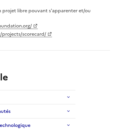
n projet libre pouvant s'apparenter et/ou
foundation.org/
g/projects/scorecard/
lle
utés
technologique