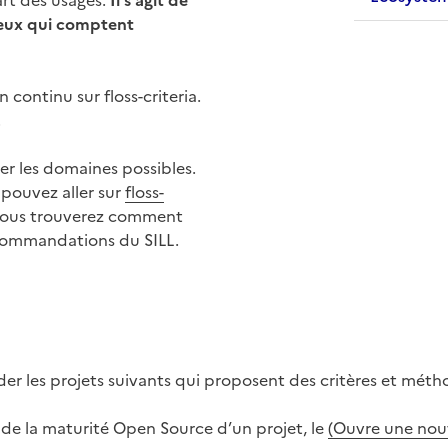
art des usages.
Il s'agit de
 ceux qui comptent
 continu sur floss-criteria.
.
er les domaines possibles.
 pouvez aller sur
floss-
vous trouverez comment
recommandations du SILL.
der les projets suivants qui proposent des critères et méth
e la maturité Open Source d’un projet, le
(Ouvre une nouv