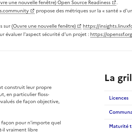
vre une nouvelle fenêtre) Open Source Readiness
.
s.community
propose des métriques sur la « santé » d'u
s sur
(Ouvre une nouvelle fenêtre)
https://insights.linux
r évaluer l'aspect sécurité d'un projet :
https://openssf.or
La gri
nt construit leur propre
t, en particulier floss-
Licences
 évalués de façon objective,
Communa
e façon pour n'importe quel
Maturité 
-il vraiment libre